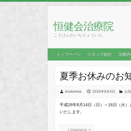
恒健会治療院
こうけんかいちりょういん
トップページ
スタッフ紹介
治療内
夏季お休みのお
koukenkai
2016年8月4日
お
平成28年8月14日（日）～16日（
いたします。
←
1日8000歩？