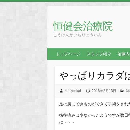
恒健会治療院
こうけんかいちりょういん
トップページ
スタッフ紹介
治療内
やっぱりカラダ
koukenkai
2016年2月13日
健
足の裏にできものができて手術をされ
術後痛みは少なかったようですが数日
に・・・