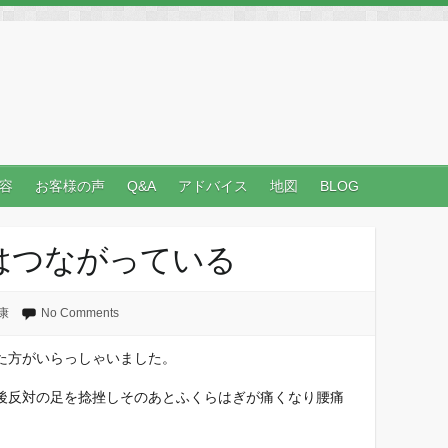
容
お客様の声
Q&A
アドバイス
地図
BLOG
はつながっている
康
No Comments
た方がいらっしゃいました。
後反対の足を捻挫しそのあとふくらはぎが痛くなり腰痛